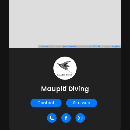
Leaflet
|
Map data ©
OpenStreetMap
contributors,
CC-BY-SA
, Imagery ©
Mapbox
Maupiti Diving
Contact
Site web